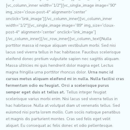
[vc_column_inner width=”1/2″][vc_single_image image=”90″
img_size=”cloux-post-4″ alignment=”center”
onclick=”link_image”][/vc_column_inner][vc_column_inner
width=”1/2″][vc_single_image image=”89″ img_size=”cloux-
post-4″ alignment=”center” onclick=”link_image”]
[/vc_column_inner][/vc_row_inner][vc_column_text]Nulla
porttitor massa id neque aliquam vestibulum morbi. Sed nisi
lacus sed viverra tellus in hac habitasse. Faucibus scelerisque
eleifend donec pretium vulputate sapien nec sagittis aliquam.
Massa ultricies mi quis hendrerit dolor magna eget. Lectus
magna fringilla urna porttitor rhoncus dolor.
Urna nunc id
cursus metus aliquam eleifend mi in nulla. Nulla facilisi cras
fermentum odio eu feugiat. Orci a scelerisque purus
semper eget duis at tellus at.
Tellus integer feugiat
scelerisque varius morbi enim. Nisi lacus sed viverra tellus in
hac habitasse. Nulla at volutpat diam ut venenatis tellus. Sed
euismod nisi porta lorem mollis. Cum sociis natoque penatibus
et magnis dis parturient montes. Cras sed felis eget velit
aliquet. Eu consequat ac felis donec et odio pellentesque.