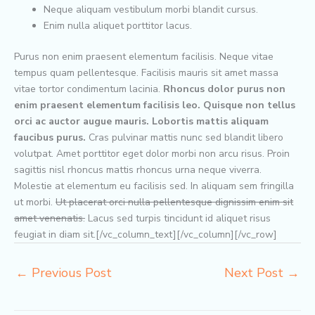
Neque aliquam vestibulum morbi blandit cursus.
Enim nulla aliquet porttitor lacus.
Purus non enim praesent elementum facilisis. Neque vitae
tempus quam pellentesque. Facilisis mauris sit amet massa
vitae tortor condimentum lacinia.
Rhoncus dolor purus non
enim praesent elementum facilisis leo. Quisque non tellus
orci ac auctor augue mauris. Lobortis mattis aliquam
faucibus purus.
Cras pulvinar mattis nunc sed blandit libero
volutpat. Amet porttitor eget dolor morbi non arcu risus. Proin
sagittis nisl rhoncus mattis rhoncus urna neque viverra.
Molestie at elementum eu facilisis sed. In aliquam sem fringilla
ut morbi.
Ut placerat orci nulla pellentesque dignissim enim sit
amet venenatis.
Lacus sed turpis tincidunt id aliquet risus
feugiat in diam sit.[/vc_column_text][/vc_column][/vc_row]
←
Previous Post
Next Post
→