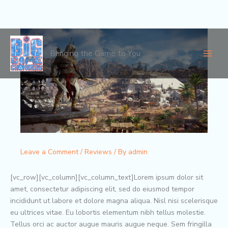
Skip
to
Bringing the Game to You
content
Leave a Comment
/
Reviews
/ By
admin
[vc_row][vc_column][vc_column_text]Lorem ipsum dolor sit
amet, consectetur adipiscing elit, sed do eiusmod tempor
incididunt ut labore et dolore magna aliqua. Nisl nisi scelerisque
eu ultrices vitae. Eu lobortis elementum nibh tellus molestie.
Tellus orci ac auctor augue mauris augue neque. Sem fringilla