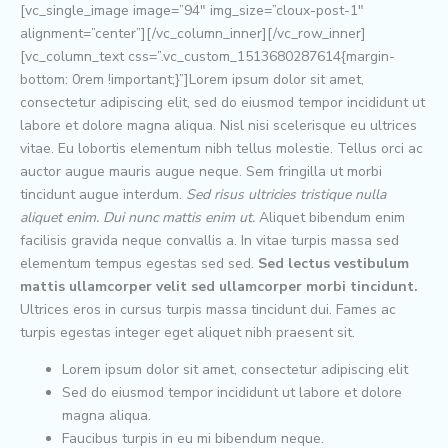
[vc_single_image image=”94″ img_size=”cloux-post-1″
alignment=”center”][/vc_column_inner][/vc_row_inner]
[vc_column_text css=”.vc_custom_1513680287614{margin-
bottom: 0rem !important;}”]Lorem ipsum dolor sit amet,
consectetur adipiscing elit, sed do eiusmod tempor incididunt ut
labore et dolore magna aliqua. Nisl nisi scelerisque eu ultrices
vitae. Eu lobortis elementum nibh tellus molestie. Tellus orci ac
auctor augue mauris augue neque. Sem fringilla ut morbi
tincidunt augue interdum.
Sed risus ultricies tristique nulla
aliquet enim. Dui nunc mattis enim ut.
Aliquet bibendum enim
facilisis gravida neque convallis a. In vitae turpis massa sed
elementum tempus egestas sed sed.
Sed lectus vestibulum
mattis ullamcorper velit sed ullamcorper morbi tincidunt.
Ultrices eros in cursus turpis massa tincidunt dui. Fames ac
turpis egestas integer eget aliquet nibh praesent sit.
Lorem ipsum dolor sit amet, consectetur adipiscing elit
Sed do eiusmod tempor incididunt ut labore et dolore
magna aliqua.
Faucibus turpis in eu mi bibendum neque.