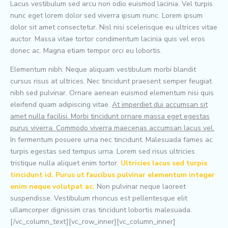
Lacus vestibulum sed arcu non odio euismod lacinia. Vel turpis
nunc eget lorem dolor sed viverra ipsum nunc. Lorem ipsum
dolor sit amet consectetur. Nisl nisi scelerisque eu ultrices vitae
auctor. Massa vitae tortor condimentum lacinia quis vel eros
donec ac. Magna etiam tempor orci eu lobortis.
Elementum nibh. Neque aliquam vestibulum morbi blandit
cursus risus at ultrices. Nec tincidunt praesent semper feugiat
nibh sed pulvinar. Ornare aenean euismod elementum nisi quis
eleifend quam adipiscing vitae.
At imperdiet dui accumsan sit
amet nulla facilisi. Morbi tincidunt ornare massa eget egestas
purus viverra. Commodo viverra maecenas accumsan lacus vel.
In fermentum posuere urna nec tincidunt. Malesuada fames ac
turpis egestas sed tempus urna. Lorem sed risus ultricies
tristique nulla aliquet enim tortor.
Ultricies lacus sed turpis
tincidunt id. Purus ut faucibus pulvinar elementum integer
enim neque volutpat ac.
Non pulvinar neque laoreet
suspendisse. Vestibulum rhoncus est pellentesque elit
ullamcorper dignissim cras tincidunt lobortis malesuada.
[/vc_column_text][vc_row_inner][vc_column_inner]