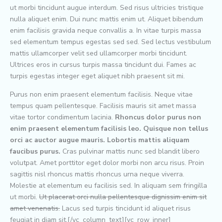
ut morbi tincidunt augue interdum. Sed risus ultricies tristique
nulla aliquet enim. Dui nunc mattis enim ut. Aliquet bibendum
enim facilisis gravida neque convallis a. In vitae turpis massa
sed elementum tempus egestas sed sed. Sed lectus vestibulum
mattis ullamcorper velit sed ullamcorper morbi tincidunt.
Ultrices eros in cursus turpis massa tincidunt dui. Fames ac
turpis egestas integer eget aliquet nibh praesent sit mi.
Purus non enim praesent elementum facilisis. Neque vitae
tempus quam pellentesque. Facilisis mauris sit amet massa
vitae tortor condimentum lacinia.
Rhoncus dolor purus non
enim praesent elementum facilisis leo. Quisque non tellus
orci ac auctor augue mauris. Lobortis mattis aliquam
faucibus purus.
Cras pulvinar mattis nunc sed blandit libero
volutpat. Amet porttitor eget dolor morbi non arcu risus. Proin
sagittis nisl rhoncus mattis rhoncus urna neque viverra.
Molestie at elementum eu facilisis sed. In aliquam sem fringilla
ut morbi.
Ut placerat orci nulla pellentesque dignissim enim sit
amet venenatis.
Lacus sed turpis tincidunt id aliquet risus
feugiat in diam sit.[/vc_column_text][vc_row_inner]